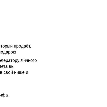
оторый продаёт,
подарок!
селератору Личного
лета вы
 в свой нише и
рифа