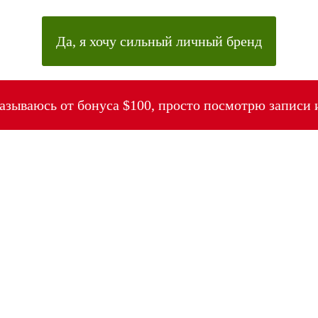
Да, я хочу сильный личный бренд
казываюсь от бонуса $100, просто посмотрю записи